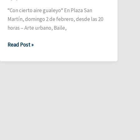
“Con cierto aire gualeyo“ En Plaza San
Martín, domingo 2 de febrero, desde las 20
horas – Arte urbano, Baile,
Con
Read Post »
cierto
aire
gualeyo