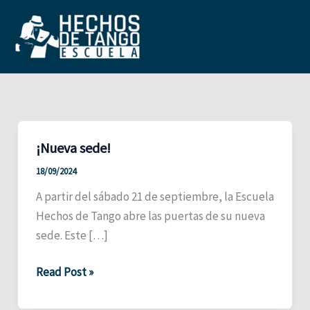
Ir
al
contenido
Main
Men
¡Nueva sede!
18/09/2024
A partir del sábado 21 de septiembre, la Escuela
Hechos de Tango abre las puertas de su nueva
sede. Este […]
¡Nueva
Read Post »
sede!