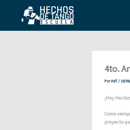
Ir
al
contenido
4to. A
Por
HdT
/
10/09
¡Hoy Hechos
Como siempr
proyecto qu