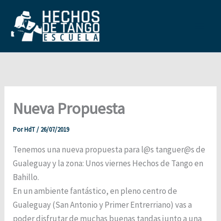
Ir
al
contenido
Main
Men
Nueva Propuesta
Por
HdT
/
26/07/2019
Tenemos una nueva propuesta para l@s tanguer@s de
Gualeguay y la zona: Unos viernes Hechos de Tango en
Bahillo.
En un ambiente fantástico, en pleno centro de
Gualeguay (San Antonio y Primer Entrerriano) vas a
poder disfrutar de muchas buenas tandas junto a una