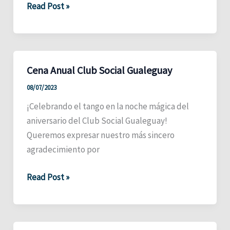
Niños
Read Post »
Cantores
de
París
Cena Anual Club Social Gualeguay
08/07/2023
¡Celebrando el tango en la noche mágica del
aniversario del Club Social Gualeguay!
Queremos expresar nuestro más sincero
agradecimiento por
Cena
Read Post »
Anual
Club
Social