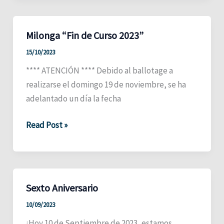
Milo
Milonga “Fin de Curso 2023”
15/10/2023
**** ATENCIÓN **** Debido al ballotage a
realizarse el domingo 19 de noviembre, se ha
adelantado un día la fecha
Milonga
Read Post »
“Fin
de
Curso
2023”
Sexto Aniversario
10/09/2023
¡Hoy 10 de Septiembre de 2023, estamos