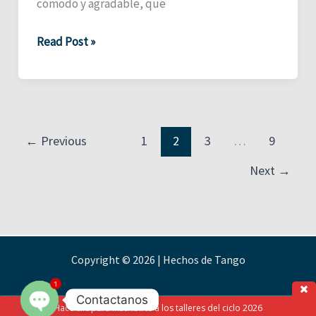
cómodo y agradable, que
Nuevo
Read Post »
espacio
←
Previous
1
2
3
…
9
Next
→
Copyright © 2026 | Hechos de Tango
1
Contactanos
Hacé clic para inscribirte a los talleres del ciclo 2026