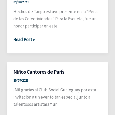
09/08/2023
Hechos de Tango estuvo presente en la “Peña
de las Colectividades” Para la Escuela, fue un
honor participar en este
Peña
Read Post »
de
las
Colectividades
Niños Cantores de París
29/07/2023
¡Mil gracias al Club Social Gualeguay por esta
invitación a un evento tan especial junto a
talentosos artistas! Y un