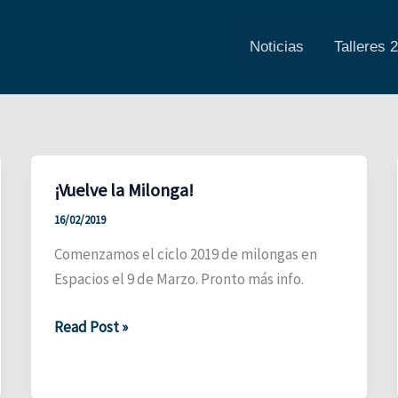
Noticias
Talleres 
¡Vuelve la Milonga!
16/02/2019
Comenzamos el ciclo 2019 de milongas en
Espacios el 9 de Marzo. Pronto más info.
¡Vuelve
Read Post »
la
Milonga!