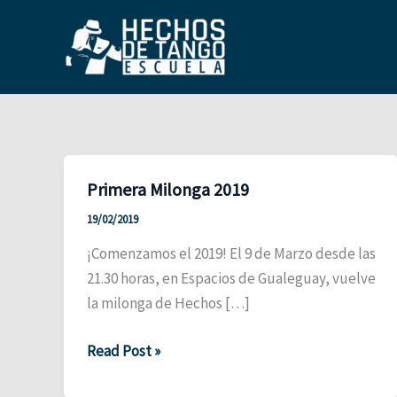
Ir
al
contenido
Primera Milonga 2019
19/02/2019
¡Comenzamos el 2019! El 9 de Marzo desde las
21.30 horas, en Espacios de Gualeguay, vuelve
la milonga de Hechos […]
Primera
Read Post »
Milonga