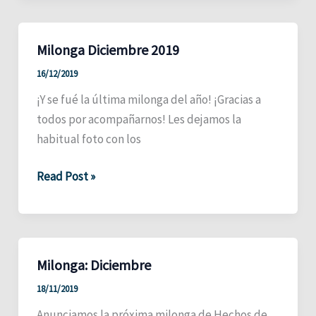
de
curso”
Milonga Diciembre 2019
16/12/2019
¡Y se fué la última milonga del año! ¡Gracias a
todos por acompañarnos! Les dejamos la
habitual foto con los
Milonga
Read Post »
Diciembre
2019
Milonga: Diciembre
18/11/2019
Anunciamos la próxima milonga de Hechos de