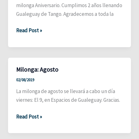
milonga Aniversario. Cumplimos 2 años llenando
Gualeguay de Tango. Agradecemos a toda la
Milonga
Read Post »
Aniversario
Milonga: Agosto
02/08/2019
La milonga de agosto se llevará a cabo un día
viernes: El 9, en Espacios de Gualeguay. Gracias.
Milonga:
Read Post »
Agosto