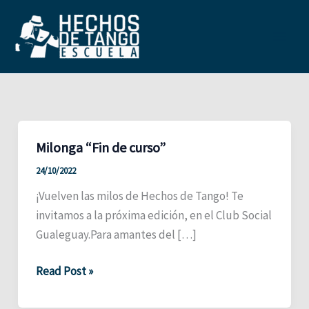
Ir
al
contenido
Main
Men
Milonga “Fin de curso”
24/10/2022
¡Vuelven las milos de Hechos de Tango! Te
invitamos a la próxima edición, en el Club Social
Gualeguay.Para amantes del […]
Milonga
Read Post »
“Fin